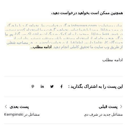
همچنین ممکن است بخواهید درخواست دهید،
سلب مسئولیت: jobvows.com هرگز درخواست پول نخواهد کرد یا ما هرگز
در مورد مشاغل و ویزا با شما تماس نخواهیم گرفت و ما استخدام کننده نیستیم،
در عوض فقط مشاغل موجود را برای کمک به دیگران به اشتراک می گذاریم. ما
درگیر هیچ مرحله ای از استخدام مستقیم یا غیرمستقیم نیستیم. بنابراین از
جویندگان کار تقاضا داریم، لطفا قبل از درخواست/حضور در هر مصاحبه شغلی
از طریق وب سایت ما تحقیق کاملی انجام دهید.
ادامه مطلب…
ادامه مطلب
این پست را به اشتراک بگذارید :
پست قبلی
پست بعدی
مشاغل جدید در شرف دی
مشاغل در Kempinski
جی دبی، مشاغل امارات
Hotel & Resorts