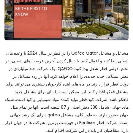
مشاغل و مشاغل Qafco Qatar را در قطر در سال 2024 با وعده های
شغلی پیدا کنید و اعمال کنید. با دنبال کردن آخرین فرصت های شغلی، در
بخش دولتی قطر شغل پیدا کنید. QAFCO، یک شرکت چند میلیاردی در
قطر، مشاغل جدید جدیدی را اعلام خواهد کرد. آنها در رده مشاغل در
دولت قطر قرار دارند. در ماه های آینده کارجویان بیشتری می توانند برای
مشاغل قفکو اقدام کنند. این ممکن است پله ای برای مشاغل جدید
قافکو باشد. شرکت کود قطر تولید کننده مواد شیمیایی و کود است. شبکه
های جهانی شامل 338 دفتر اصلی و 87 شعبه است. آنها در تمام ملل
جهان حضور دارند. به طور کلی، مشاغل qafco دارای یک رشد جهانی
است. شرکت قطر Fertliser در فهرست برترین شرکت ها در جهان قرار
دارد. متقاضیان کار باید در این شرکت اقدام کنند.