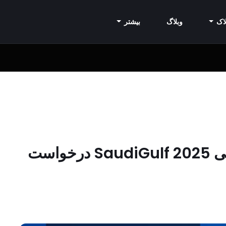
اک
وبلاگ
بیشتر
مشاغل و مشاغل خطوط هوایی SaudiGulf 2025 درخواست