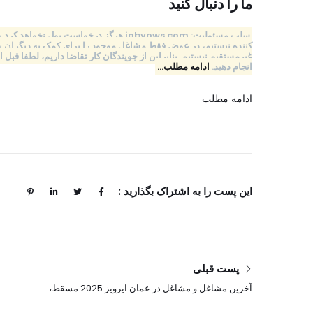
ما را دنبال کنید
سلب مسئولیت: jobvows.com هرگز درخواست پ
کننده نیستیم، در عوض فقط مشاغل موجود را برای کمک به دیگران به 
غیرمستقیم نیستیم. بنابراین از جویندگان کار تقاضا داریم، لطفا 
انجام دهید.
ادامه مطلب…
ادامه مطلب
این پست را به اشتراک بگذارید :
پست قبلی
آخرین مشاغل و مشاغل در عمان ایرویز 2025 مسقط،
دبی، مالزی و موارد دیگر…