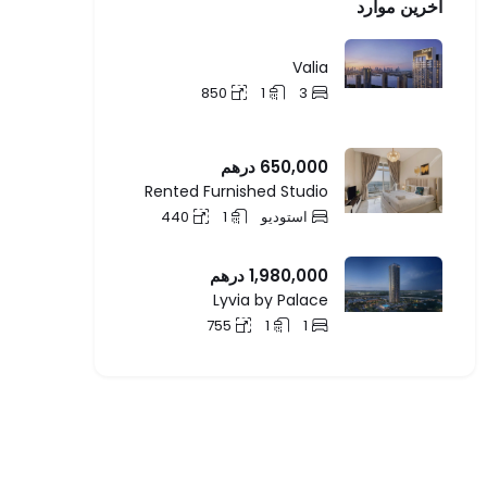
آخرین موارد
Valia
850
1
3
650,000
درهم
Rented Furnished Studio
استودیو
1
440
1,980,000
درهم
Lyvia by Palace
755
1
1