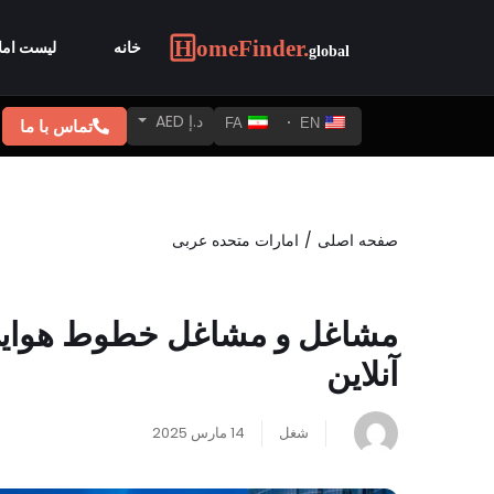
خانه
لیست امل
د.إ AED
تماس با ما
FA
EN
صفحه اصلی
امارات متحده عربی
آنلاین
شغل
14 مارس 2025