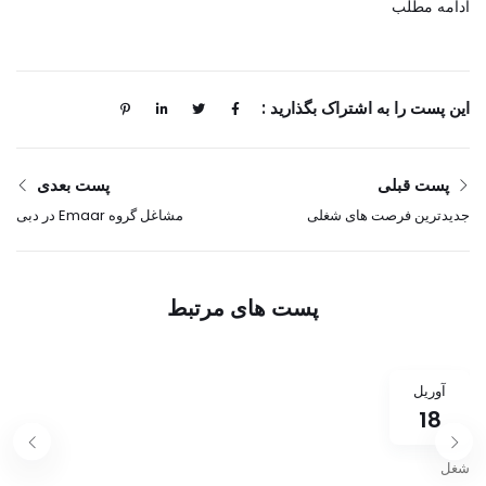
ادامه مطلب
این پست را به اشتراک بگذارید :
پست قبلی
پست بعدی
جدیدترین فرصت های شغلی
مشاغل گروه Emaar در دبی
در اوراکل دبی، عربستان و
مشاغل امارات متحده عربی
قطر | مشاغل در سال 2025
2025 درخواست آنلاین
پست های مرتبط
آوریل
18
شغل