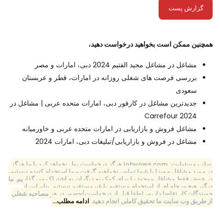
گزارش پست
همچنین ممکن است بخواهید درخواست دهید،
مشاغل در مشاغل مجید الفتیم 2024 دبی، امارات و مصر
بررسی فرصت های شغلی روزانه در امارات، قطر و عربستان
سعودی
جدیدترین مشاغل در کارفور دبی، امارات متحده عربی | مشاغل در
Carrefour 2024
مشاغل فروش و بازاریابی در امارات متحده عربی و خاورمیانه
مشاغل در فروش و بازاریابی/تبلیغات دبی، امارات 2024
سلب مسئولیت: jobvows.com هرگز درخواست پول نخواهد کرد یا ما هرگز
در مورد مشاغل و ویزا با شما تماس نخواهیم گرفت و ما استخدام کننده نیستیم،
در عوض فقط مشاغل موجود را برای کمک به دیگران به اشتراک می گذاریم. ما
درگیر هیچ مرحله ای از استخدام مستقیم یا غیرمستقیم نیستیم. بنابراین از
جویندگان کار تقاضا داریم، لطفا قبل از درخواست/حضور در هر مصاحبه شغلی
از طریق وب سایت ما تحقیق کاملی انجام دهید.
ادامه مطلب…