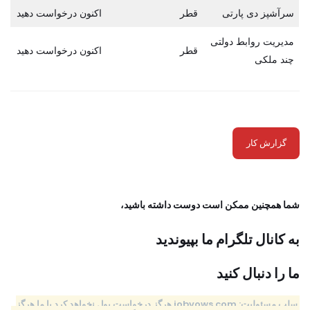
سرآشپز دی پارتی
قطر
اکنون درخواست دهید
مدیریت روابط دولتی
قطر
اکنون درخواست دهید
چند ملکی
گزارش کار
شما همچنین ممکن است دوست داشته باشید،
به کانال تلگرام ما بپیوندید
ما را دنبال کنید
سلب مسئولیت: jobvows.com هرگز درخواست پول نخواهد کرد یا ما هرگز