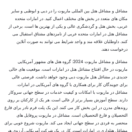
مشاغل و مشاغل هتل بین المللی ماریوت را در دبی و ابوظبی و سایر
مکان های متعدد در بخش های مختلف اعمال کنید. در امارات متحده
عربی، بخش هتل و گردشگری عالی و یکی از بهترین ها است. برخی از
مشاغل هتل در امارات متحده عربی از نامزدهای مشتاق استقبال می
کنند. داوطلبان علاقه مند و واجد شرایط می توانند به صورت آنلاین
درخواست دهند.
مشاغل و مشاغل ماریوت 2024: گروه هتل های مشهور آمریکایی
ماریوت در حال افتتاح مشاغل هتل در امارات است. موقعیت های خالی
جدیدی در مشاغل هتل ماریوت دبی وجود خواهد داشت. فرصتی عالی
برای جویندگان کار برای همکاری با گروه های آمریکایی در امارات.
مشاغل در ماریوت با امکانات و کیفیت خدمات در سطح جهانی سروکار
دارند. سطح آموزش بسیار برتر از عالی است. هر یک از کارکنان بر روی
روندهای مدرن در این بخش کار می کنند. این یک پلت فرم نادر برای فارغ
التحصیلان و فارغ التحصیلان است. مشاغل در ماریوت پروفایل های
منحصر به فردی در سطح جهانی ایجاد می کند. ماریوت شروع خوبی برای
مشاغل هتلداری در امارات است. کار در یک شرکت آمریکایی آرزوی هر