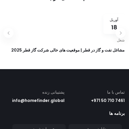
آوریل
18
شغل
مشاغل نفت و گاز در قطر | موقعیت های خالی شرکت گاز قطر 2025
تماس با ما
پشتیبانی زنده
info@homefinder.global
7461 710 50 971+
برنامه ها
دانلود بر روی
وارد شوید