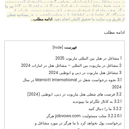
در مورد مشاغل و ویزا با شما تماس نخواهیم گرفت و ما استخدام کننده نیستیم،
در عوض فقط مشاغل موجود را برای کمک به دیگران به اشتراک می گذاریم. ما
درگیر هیچ مرحله ای از استخدام مستقیم یا غیرمستقیم نیستیم. بنابراین از
جویندگان کار تقاضا داریم، لطفا قبل از درخواست/حضور در هر مصاحبه شغلی
از طریق وب سایت ما تحقیق کاملی انجام دهید.
ادامه مطلب…
ادامه مطلب
فهرست
]
hide
[
1
مشاغل در هتل بین المللی ماریوت 2025
2
مشاغل در ماریوت بین المللی – مشاغل هتل در امارات 2024
3
مشاغل هتل ماریوت در دبی و ابوظبی 2024
3.1
نحوه درخواست شغل در Marriott International در سال
2024
3.2
فرصت های شغلی هتل ماریوت در دبی، ابوظبی (2024)
3.2.1
به کانال تلگرام ما بپیوندید
3.2.2
ما را دنبال کنید
3.2.2.0.1
سلب مسئولیت: jobvows.com هرگز
درخواست پول نخواهد کرد یا ما هرگز در مورد مشاغل و