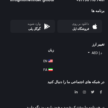
info@homefinder.global
7461 710 50 971+
برنامه ها
دانلود بر روی
وارد شوید
فروشگاه اپل
گوگل پلی
تغییر ارز
زبان
د.إ AED
EN
FA
در شبکه های اجتماعی ما را دنبال کنید
در خبرنامه ما مشترک شوید و خود را به روز نگه دارید