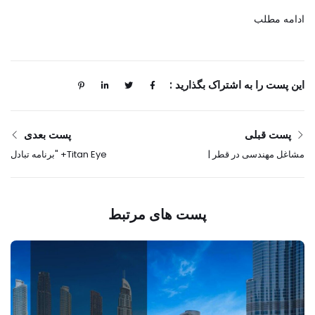
ادامه مطلب
این پست را به اشتراک بگذارید :
پست قبلی
پست بعدی
مشاغل مهندسی در قطر |
Titan Eye+ "برنامه تبادل
فرصت شغلی مهندسی
فریم رایگان" را در ماه
2025 - اکنون درخواست
رمضان امسال راه اندازی
دهید
می کند که روحیه بخشش را
پست های مرتبط
در بر می گیرد