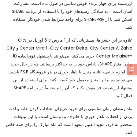
ارزشمند برای چهار برنده خوش شانس در طول ماه است. مشارکت
آسان است - به سادگی رسیدهای خود را با استفاده از برنامه SHARE
اسکن کنید یا از SHAREPay برای واجد شرایط شدن خودکار استفاده
کنید.
علاوه بر این جشن‌ها، مشتریانی که از 1 مارس تا 6 آوریل در City
Center Mirdif، City Center Deira، City Center Al Zahia و City
Center Me'aisem خرید می‌کنند، می‌توانند با پیشنهاد فوق‌العاده 10
برابر امتیاز SHARE، پاداش خود را به حداکثر برسانند. چه در حال خرید
مد، لوازم جانبی، اثاثیه منزل یا ناهار خوری در هر فروشگاه F&B باشید،
می توانید ده برابر امتیاز معمول خود کسب کنید. برای استفاده از این
پیشنهاد ارزشمند، فراموش نکنید که آن را مستقیماً در برنامه SHARE
فعال کنید.
ماه رمضان زمان مناسبی برای خرید عزیزان، شاداب کردن خانه و لذت
بردن از لحظات ناهار خوری با خانواده و دوستان است. با این تبلیغات
منحصر به فرد، مجید الفتیم متعهد است که ماه مبارک را برای همه خاص
کند.