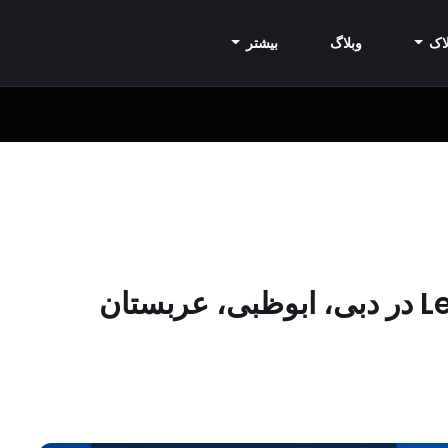
اک
وبلاگ
بیشتر
مشاغل و مشاغل Le Meridien در دبی، ابوظبی، عربستان