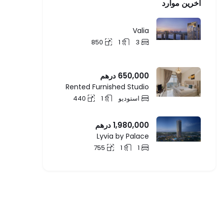
آخرین موارد
Valia
850
1
3
650,000
درهم
Rented Furnished Studio
استودیو
1
440
1,980,000
درهم
Lyvia by Palace
755
1
1