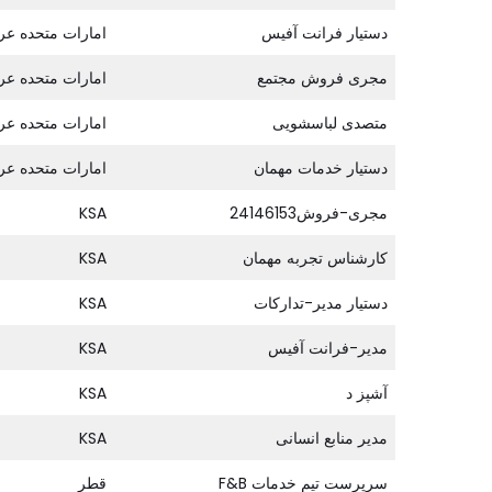
دستیار فرانت آفیس
امارات متحده عر
مجری فروش مجتمع
امارات متحده عر
متصدی لباسشویی
امارات متحده عر
دستیار خدمات مهمان
امارات متحده عر
مجری-فروش24146153
KSA
کارشناس تجربه مهمان
KSA
دستیار مدیر-تدارکات
KSA
مدیر-فرانت آفیس
KSA
آشپز د
KSA
مدیر منابع انسانی
KSA
سرپرست تیم خدمات F&B
قطر