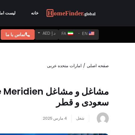
خانه
لیست امل
د.إ AED
تماس با ما
FA
EN
صفحه اصلی
امارات متحده عربی
سعودی و قطر
شغل
4 مارس 2025