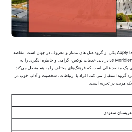
Apply Le Meridien Dubai Careers and Jobs 2025: Le Meridien یکی از گروه هتل های ممتاز و معروف در جهان است. مقاصد
بین المللی آن شامل آمریکای شمالی، اروپا و خاورمیانه است. Le Meridien در دبی خدمات لوکس، گرامی و خاطره انگیزی را به
می دهد. به همین ترتیب، Le Meridien در ابوظبی یک مقصد عالی است که فرهنگ‌های مختلف را به هم متصل می‌کند.
و پرانرژی برای پیشبرد گروه استقبال می کند. افراد با ارتباطات، شخصیت و آداب خوب در
عربستان سعودی