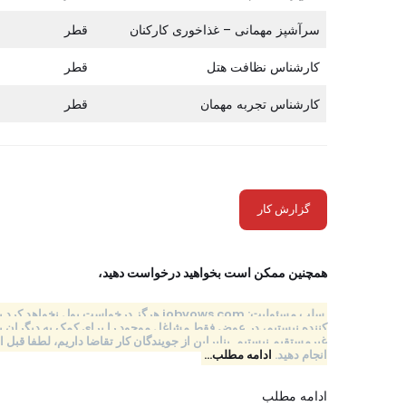
سرآشپز مهمانی – غذاخوری کارکنان
قطر
کارشناس نظافت هتل
قطر
کارشناس تجربه مهمان
قطر
گزارش کار
همچنین ممکن است بخواهید درخواست دهید،
سلب مسئولیت: jobvows.com هرگز درخواست پ
کننده نیستیم، در عوض فقط مشاغل موجود را برای کمک به دیگران به 
غیرمستقیم نیستیم. بنابراین از جویندگان کار تقاضا داریم، لطفا 
انجام دهید.
ادامه مطلب…
ادامه مطلب