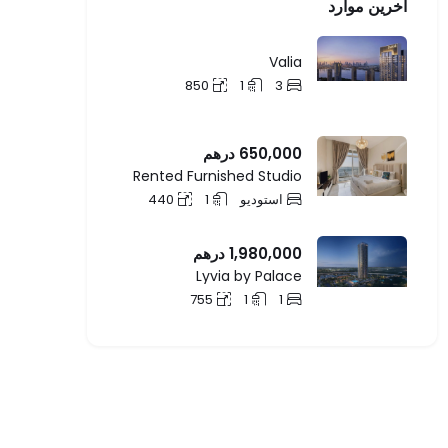
آخرین موارد
Valia
850
1
3
650,000
درهم
Rented Furnished Studio
استودیو
1
440
1,980,000
درهم
Lyvia by Palace
755
1
1