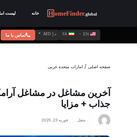
خانه
لیست امل
د.إ AED
تماس با ما
FA
EN
صفحه اصلی
امارات متحده عربی
جذاب + مزایا
شغل
فوریه 23, 2025