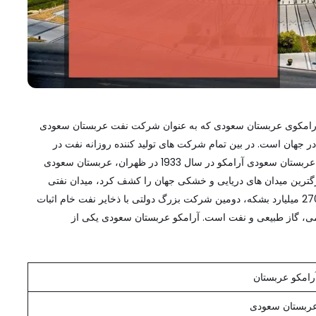
ل در عربستان سعودی آرامکو و استخدام مشاغل 2025: آرامکوی عربستان سعودی که به عنوان شرکت نفت عربستان سعودی
ر جهان است. در بین تمام شرکت های تولید کننده روزانه نفت در
جهان، آرامکو عربستان بزرگترین تولید نفت است. دفتر مرکزی عربستان سعودی آرامکو در سال 1933 در ظهران، عربستان سعودی
1 و 1957، آرامکو عربستان بزرگترین میدان های دریایی و خشکی جهان را کشف کرد، میدان نفتی
صفانیه و میدان غوار. شرکت نفت عربستان سعودی با بیش از 270 میلیارد بشکه، دومین شرکت بزرگ دولتی با ذخایر نفت خام اثبات
می، گاز طبیعی و نفت است. آرامکو عربستان سعودی یکی از
رامکو عربستان
ربستان سعودی