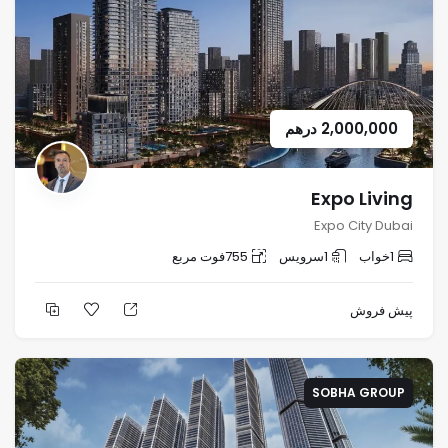
2,000,000
درهم
Expo Living
Expo City Dubai
1
خواب
1
سرویس
755
فوت مربع
پیش فروش
SOBHA GROUP