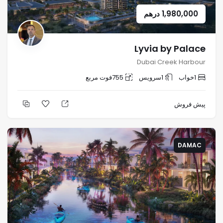
1,980,000
درهم
Lyvia by Palace
Dubai Creek Harbour
1
خواب
1
سرویس
755
فوت مربع
پیش فروش
DAMAC