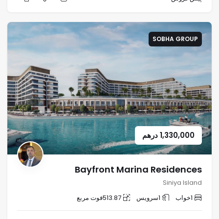
SOBHA GROUP
1,330,000
درهم
Bayfront Marina Residences
Siniya Island
1
خواب
1
سرویس
513.87
فوت مربع