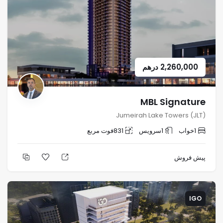
2,260,000
درهم
MBL Signature
Jumeirah Lake Towers (JLT)
1
خواب
1
سرویس
831
فوت مربع
پیش فروش
IGO