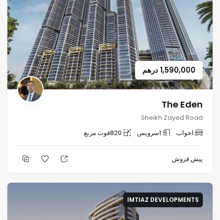
1,590,000
درهم
The Eden
Sheikh Zayed Road
1
خواب
1
سرویس
820
فوت مربع
پیش فروش
IMTIAZ DEVELOPMENTS