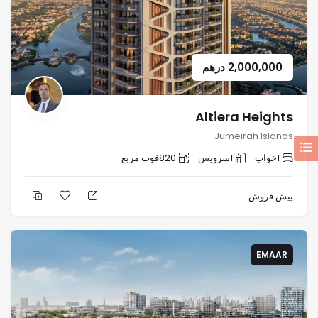
2,000,000
درهم
Altiera Heights
Jumeirah Islands
1
خواب
1
سرویس
820
فوت مربع
پیش فروش
EMAAR