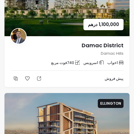
1,100,000
درهم
Damac District
Damac Hills
1
خواب
1
سرویس
740
فوت مربع
پیش فروش
ELLINGTON