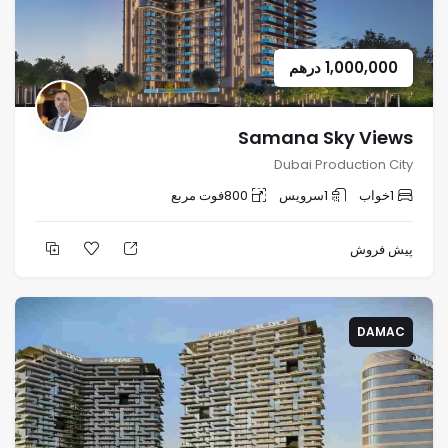
1,000,000
درهم
Samana Sky Views
Dubai Production City
1
خواب
1
سرویس
800
فوت مربع
پیش فروش
DAMAC