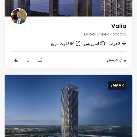
Valia
Dubai Creek Harbour
3
خواب
1
سرویس
850
فوت مربع
پیش فروش
EMAAR