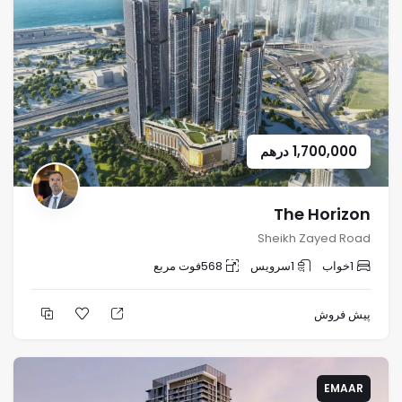
1,700,000
درهم
The Horizon
Sheikh Zayed Road
1
خواب
1
سرویس
568
فوت مربع
پیش فروش
EMAAR