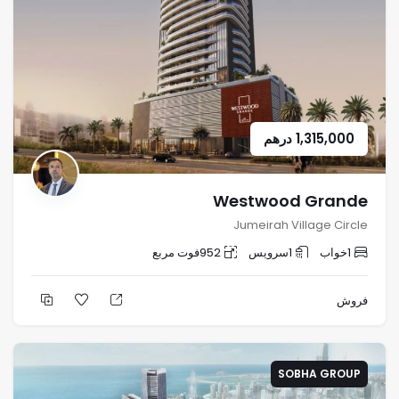
1,315,000
درهم
Westwood Grande
Jumeirah Village Circle
1
خواب
1
سرویس
952
فوت مربع
فروش
SOBHA GROUP