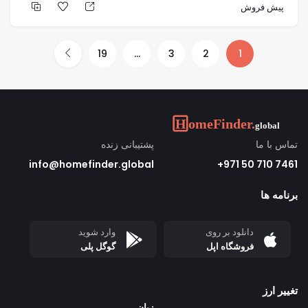
پیش فروش
19
…
3
2
1
تماس با ما
پشتیبانی زنده
info@homefinder.global
7461 710 50 971+
برنامه ها
دانلود بر روی
وارد شوید
فروشگاه اپل
گوگل پلی
تغییر ارز
زبان