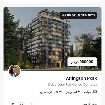
MAJID DEVELOPMENTS
950000
درهم
Arlington Park
Dubai Land Residence Complex
1
خواب
1
سرویس
826
فوت مربع
پیش فروش