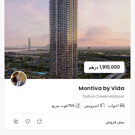
1,910,000
درهم
Montiva by Vida
Dubai Creek Harbour
1
خواب
1
سرویس
755
فوت مربع
پیش فروش