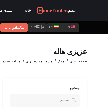
خانه
لیست امل
د.إ AED
تماس با ما
FA
EN
عزیزی هاله
صفحه اصلی
املاک
امارات متحده عربی
امارات متحده ع
جستجو