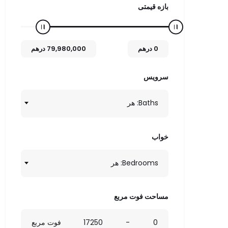
بازه قیمتی
0
درهم
79,980,000
درهم
سرویس
Baths: هر
خواب
Bedrooms: هر
مساحت فوت مربع
0
-
17250
فوت مربع