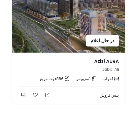
در حال اعلام
Azizi AURA
Jabal Ali
1
خواب
1
سرویس
886
فوت مربع
پیش فروش