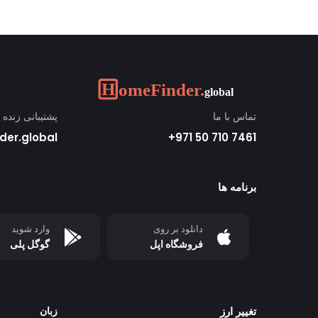
تماس با ما
پشتیبانی زنده
der.global
7461 710 50 971+
برنامه ها
دانلود بر روی
وارد شوید
فروشگاه اپل
گوگل پلی
تغییر ارز
زبان