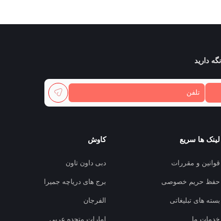
گه دارید
لینک ها سریع
کاوش
قوانین و مقررات
دبی داون تاون
حفظ حریم خصوصی
برج های دریاچه جمیرا
بسته های تبلیغاتی
الفرجان
خدمات ما
امارات متحده عربی