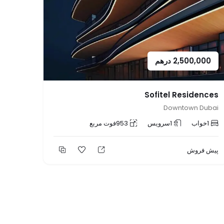
2,500,000
درهم
Sofitel Residences
Downtown Dubai
1
خواب
1
سرویس
953
فوت مربع
پیش فروش