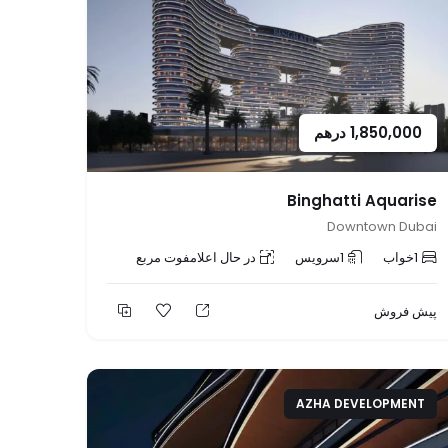
1,850,000
درهم
Binghatti Aquarise
Downtown Dubai
1
خواب
1
سرویس
در حال اعلام
فوت مربع
پیش فروش
AZHA DEVELOPMENT