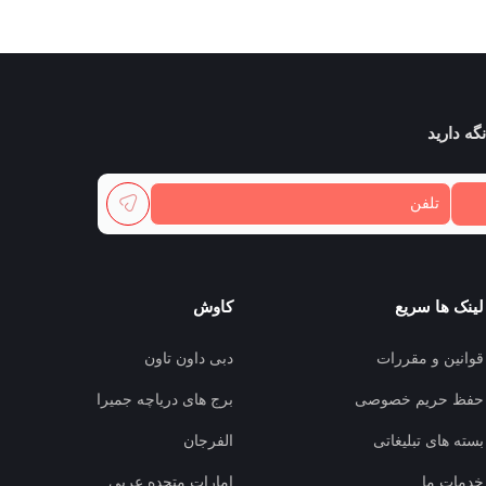
گه دارید
لینک ها سریع
کاوش
قوانین و مقررات
دبی داون تاون
حفظ حریم خصوصی
برج های دریاچه جمیرا
بسته های تبلیغاتی
الفرجان
خدمات ما
امارات متحده عربی