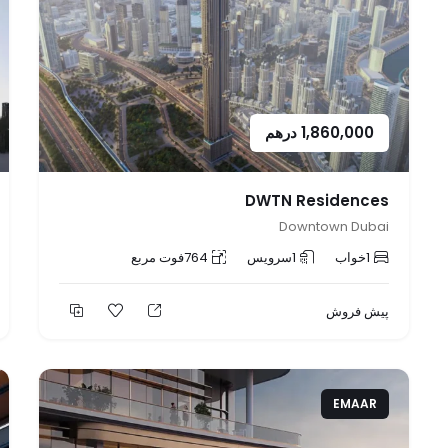
1,860,000
درهم
DWTN Residences
Downtown Dubai
1
خواب
1
سرویس
764
فوت مربع
پیش فروش
EMAAR