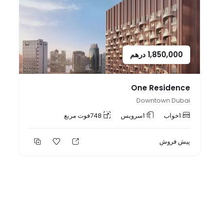
1,850,000
درهم
One Residence
Downtown Dubai
1
خواب
1
سرویس
748
فوت مربع
پیش فروش