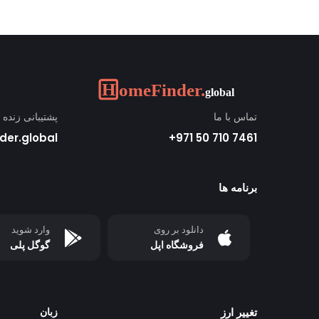
تماس با ما
پشتیبانی زنده
der.global
7461 710 50 971+
برنامه ها
دانلود بر روی
وارد شوید
فروشگاه اپل
گوگل پلی
تغییر ارز
زبان