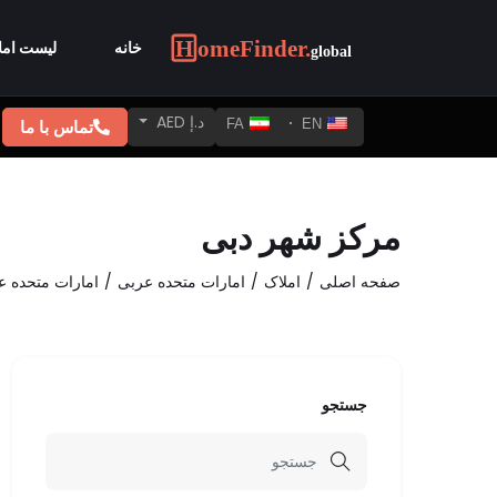
خانه
لیست امل
د.إ AED
تماس با ما
FA
EN
مرکز شهر دبی
صفحه اصلی
املاک
امارات متحده عربی
امارات متحده ع
جستجو