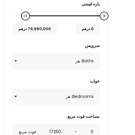
بازه قیمتی
0
درهم
79,980,000
درهم
سرویس
Baths: هر
خواب
Bedrooms: هر
مساحت فوت مربع
0
-
17250
فوت مربع