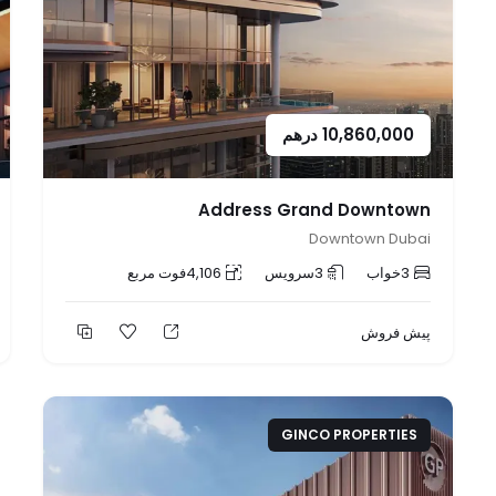
10,860,000
درهم
Address Grand Downtown
Downtown Dubai
3
خواب
3
سرویس
4,106
فوت مربع
پیش فروش
GINCO PROPERTIES