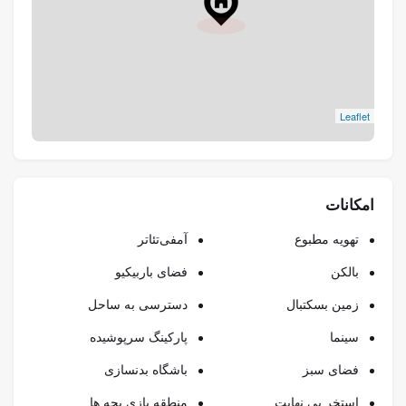
توسعه یافته توسط Danube Properties، یک برند قابل
اعتماد املاک و مستغلات
پرداخت های سطح بالا و چیدمان های جادار
امکانات در سطح جهانی برای یک سبک زندگی راحت
دسترسی آسان به بزرگراه های اصلی و ایستگاه های مترو
Leaflet
محیطی مناسب برای خانواده با فضای سبز و مناطق
اجتماعی
فرصت سرمایه گذاری درخشان با تقاضای اجاره قوی
معماری معاصر با امکانات روز
امکانات
طرح های پرداخت جذاب برای خریداران و سرمایه گذاران
تهویه مطبوع
آمفی‌تئاتر
بالکن
فضای باربیکیو
زمین بسکتبال
دسترسی به ساحل
سینما
پارکینگ سرپوشیده
فضای سبز
باشگاه بدنسازی
استخر بی نهایت
منطقه بازی بچه ها