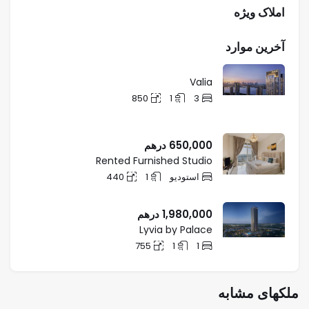
املاک ویژه
آخرین موارد
Valia
850
1
3
650,000
درهم
Rented Furnished Studio
استودیو
1
440
1,980,000
درهم
Lyvia by Palace
755
1
1
ملکهای مشابه