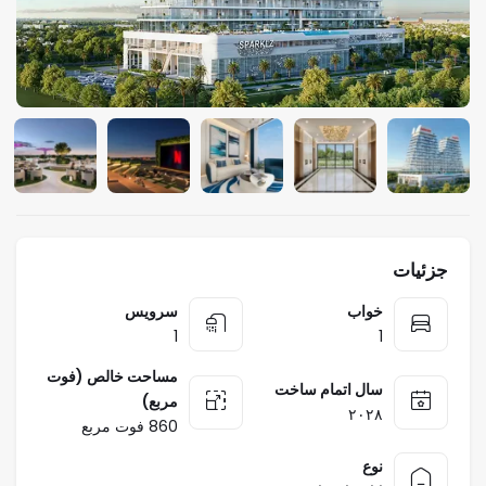
جزئیات
خواب
سرویس
1
1
مساحت خالص (فوت
سال اتمام ساخت
مربع)
۲۰۲۸
860 فوت مربع
نوع