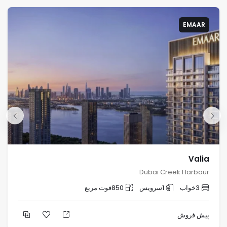
EMAAR
Valia
Dubai Creek Harbour
3
خواب
1
سرویس
850
فوت مربع
پیش فروش