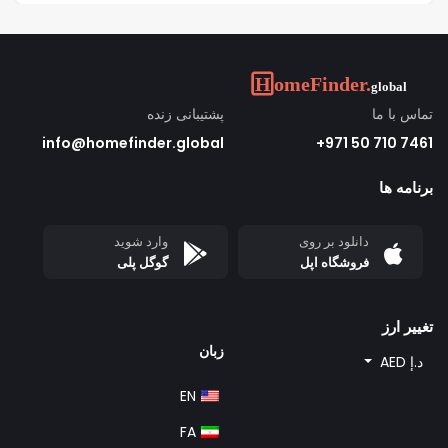
تماس با ما
پشتیبانی زنده
info@homefinder.global
7461 710 50 971+
برنامه ها
دانلود بر روی
وارد شوید
فروشگاه اپل
گوگل پلی
تغییر ارز
زبان
د.إ AED
EN
FA