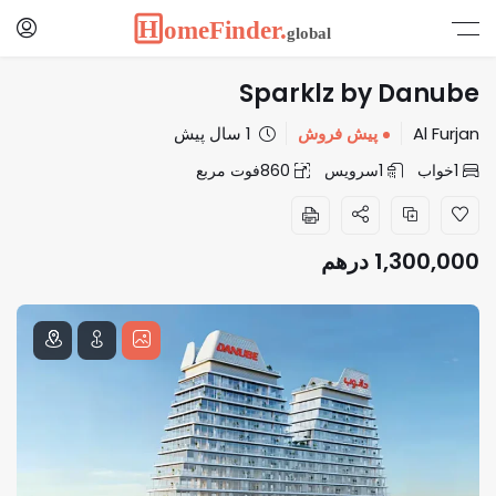
Sparklz by Danube
Al Furjan
پیش فروش
1 سال پیش
1
خواب
1
سرویس
860
فوت مربع
1,300,000
درهم