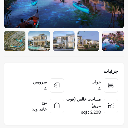
جزئیات
خواب
سرویس
4
4
مساحت خالص (فوت
نوع
مربع)
خانه
,
ویلا
2,208 sqft