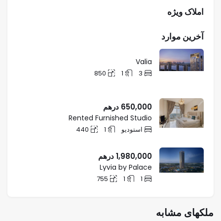
املاک ویژه
آخرین موارد
Valia
850
1
3
650,000
درهم
Rented Furnished Studio
استودیو
1
440
1,980,000
درهم
Lyvia by Palace
755
1
1
ملکهای مشابه