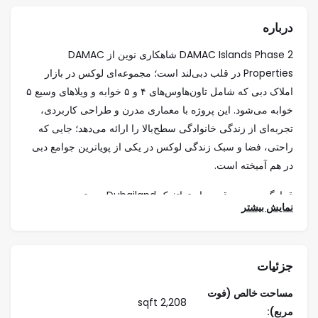
درباره
DAMAC Islands Phase 2 شاهکاری نوین از DAMAC
Properties در قلب دبی‌لند است؛ مجموعه‌ای لوکس در بازار
املاک دبی که شامل تاون‌هاوس‌های ۴ و ۵ خوابه و ویلاهای وسیع ۵
خوابه می‌شود. این پروژه با معماری مدرن و طراحی کاربردی،
تجربه‌ای از زندگی خانوادگی سطح‌بالا را ارائه می‌دهد؛ جایی که
راحتی، فضا و سبک زندگی لوکس در یکی از پویاترین جوامع دبی
در هم آمیخته است.
قرارگیری در موقعیت استراتژیک Dubailand، دسترسی سریع به
نمایش بیشتر
بزرگراه‌های اصلی دبی و پشتوانه اعتباری DAMAC Properties،
این پروژه را به انتخابی بی‌رقیب در میان خریداران و
سرمایه‌گذاران املاک دبی تبدیل کرده است. DAMAC Islands
جزئیات
Phase 2 نه‌تنها نماد یک زندگی مدرن و لوکس است، بلکه با
پتانسیل بالای سرمایه‌گذاری، یکی از پرتقاضاترین پروژه‌های امروز
مساحت خالص (فوت
2,208 sqft
بازار املاک دبی به شمار می‌رود.
مربع):