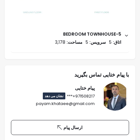
5-BEDROOM TOWNHOUSE
اتاق:
5
سرویس:
5
مساحت:
3,178
با پیام ختایی تماس بگیرید
پیام ختایی
971508217+***
نشان می دهد
payam.khataee@gmail.com
ارسال پیام