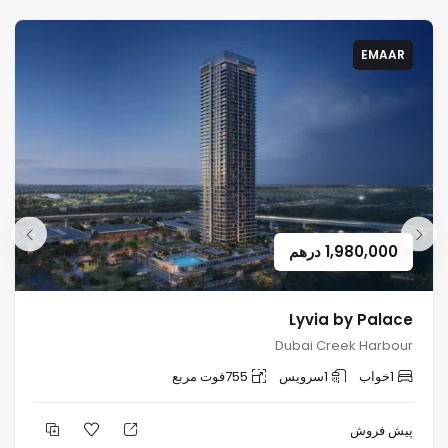
EMAAR
1,980,000
درهم
Lyvia by Palace
Dubai Creek Harbour
1
خواب
1
سرویس
755
فوت مربع
پیش فروش