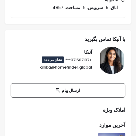
اتاق:
5
سرویس:
5
مساحت:
4857
با آنیکا تماس بگیرید
آنیکا
+971507107***
نشان می دهد
anika@homefinder.global
ارسال پیام
املاک ویژه
آخرین موارد