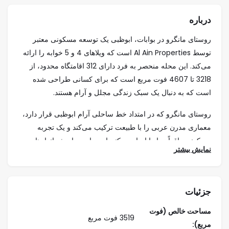
درباره
روستای مانگرو در بوابات، ابوظبی یک توسعه مسکونی معتبر
توسط Al Ain Properties است که ویلاهای 4 و 5 خوابه را ارائه
می‌کند. این محله منحصر به فرد دارای 312 اقامتگاه محدود، از
3218 تا 4607 فوت مربع است که برای کسانی طراحی شده
است که به دنبال یک سبک زندگی مجلل و آرام هستند.
روستای مانگرو که در امتداد خط ساحلی آرام ابوظبی قرار دارد،
معماری مدرن عربی را با طبیعت ترکیب می‌کند و یک تجربه
مسکونی واقعاً زیبا را ایجاد می‌کند. این جامعه با چشم‌اندازهای
نمایش بیشتر
خیره‌کننده از ساحل، فضاهای سبز سرسبز، و طراحی پیچیده،
زندگی سطح بالا در پایتخت را دوباره تعریف می‌کند.
هر ویلا به گونه ای طراحی شده است که تعادل کاملی از فضا،
جزئیات
سبک و عملکرد ارائه دهد. این خانه‌ها با داشتن ایوان‌های خصوصی،
مساحت خالص (فوت
پنجره‌های بزرگ برای نور طبیعی و انباری فراوان، فضایی راحت و
3519 فوت مربع
مربع):
در عین حال مجلل را فراهم می‌کنند. تزئینات ممتاز و دکوراسیون