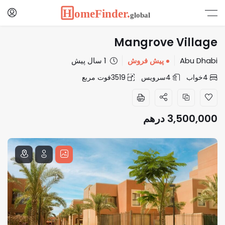
Mangrove Village
Abu Dhabi
پیش فروش
1 سال پیش
4
خواب
4
سرویس
3519
فوت مربع
3,500,000
درهم