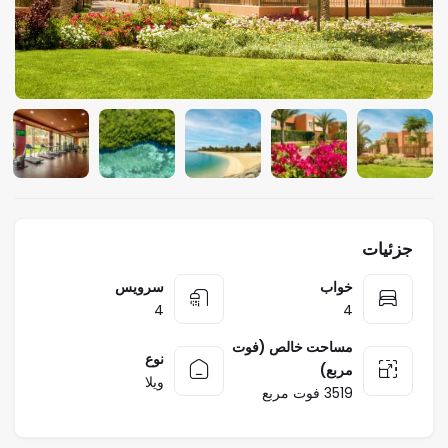
جزئیات
خواب
سرویس
4
4
مساحت خالص (فوت
نوع
مربع)
ویلا
3519 فوت مربع