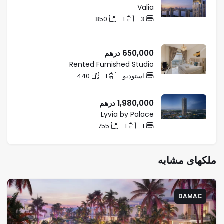
Valia
850
1
3
650,000
درهم
Rented Furnished Studio
استودیو
1
440
1,980,000
درهم
Lyvia by Palace
755
1
1
ملکهای مشابه
DAMAC