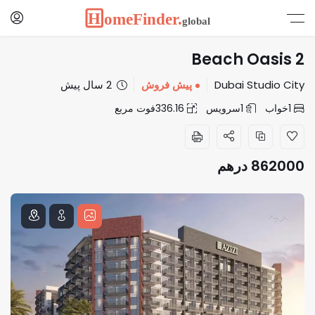
Beach Oasis 2
Dubai Studio City
پیش فروش
2 سال پیش
1
خواب
1
سرویس
336.16
فوت مربع
862000
درهم