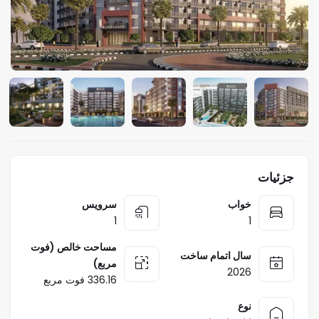
جزئیات
خواب
سرویس
1
1
مساحت خالص (فوت
سال اتمام ساخت
مربع)
2026
336.16 فوت مربع
نوع