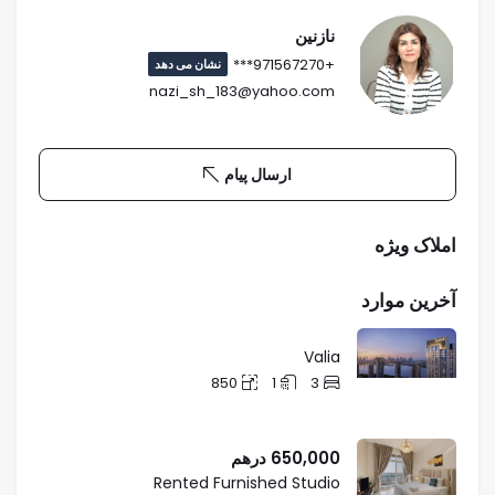
نازنین
+971567270***
نشان می دهد
nazi_sh_183@yahoo.com
ارسال پیام
املاک ویژه
آخرین موارد
Valia
850
1
3
650,000
درهم
Rented Furnished Studio