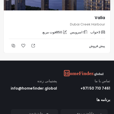
Valia
Dubai Creek Harbour
3
خواب
1
سرویس
850
فوت مربع
پیش فروش
تماس با ما
پشتیبانی زنده
info@homefinder.global
7461 710 50 971+
برنامه ها
دانلود بر روی
وارد شوید