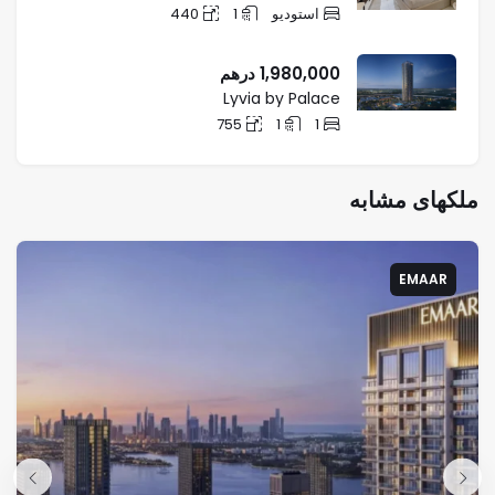
استودیو
1
440
1,980,000
درهم
Lyvia by Palace
755
1
1
ملکهای مشابه
EMAAR