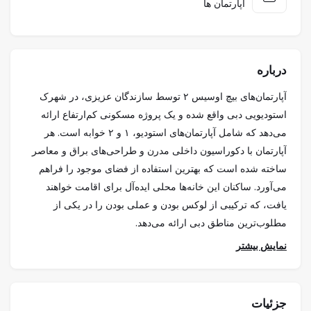
اپارتمان ها
درباره
آپارتمان‌های بیچ اوسیس ۲ توسط سازندگان عزیزی، در شهرک
استودیویی دبی واقع شده و یک پروژه مسکونی کم‌ارتفاع ارائه
می‌دهد که شامل آپارتمان‌های استودیو، ۱ و ۲ خوابه است. هر
آپارتمان با دکوراسیون داخلی مدرن و طراحی‌های براق و معاصر
ساخته شده است که بهترین استفاده از فضای موجود را فراهم
می‌آورد. ساکنان این خانه‌ها محلی ایده‌آل برای اقامت خواهند
یافت، که ترکیبی از لوکس بودن و عملی بودن را در یکی از
مطلوب‌ترین مناطق دبی ارائه می‌دهد.
این توسعه دارای یک استخر بزرگ به سبک لاگون در مرکز است
نمایش بیشتر
که کانونی برای استراحت و آرامش ساکنان محسوب می‌شود. این
ویژگی آرام‌بخش با فضاهای سبز زیبا و مناظر طبیعی تکمیل شده
و محیطی آرام برای ساکنان فراهم می‌کند تا به طبیعت متصل
جزئیات