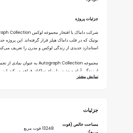
جزئیات پروژه
استاندارد جدیدی از زندگی لوکس و مدرن را تعریف می‌کنند
مجموعه Autograph Collection ب
از زندگی آرام و مدرن را برای ساکنان فراهم می‌کند. این 
نمایش بیشتر
بن زاید و الخیل، دسترسی آسان به نقاط کلیدی دبی و همچنی
Autograph Collection برای خریدارانی که به دنبال ترکیب زیبایی و کارایی هستند، انتخابی بی‌نظیر است.
.
جزئیات
قیمت شر
مساحت خالص (فوت
موق
13248 فوت مربع
مربع):