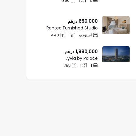
850
1
3
650,000
درهم
Rented Furnished Studio
استودیو
1
440
1,980,000
درهم
Lyvia by Palace
755
1
1