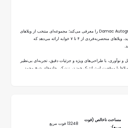
شرکت داماک با افتخار مجموعه لوکس Damac Autograph Collection را معرفی می‌کند؛ مجموعه‌ای منتخب از ویلاهای
بوتیک که در قلب داماک هیلز قرار گرفته‌اند. این پروژه جدید، ویلاهای منحصربه‌فردی از ۴ تا ۷ خوابه ارائه می‌دهد که
.
ه عنوان نمادی از تجمل و نوآوری، با طراحی‌های ویژه و جزئیات دقیق، تجربه‌ای بی‌نظیر
ویلاها با موقعیت استراتژیک خود در نزدیکی جاده‌های شیخ محمد
ن فرودگاه بین‌المللی دبی را فراهم کرده‌اند. داماک
وع :
۵.۱ میلیون درهم
عیت
داماک هیلز
مساحت ناخالص (فوت
13248 فوت مربع
مربع):