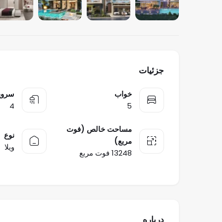
جزئیات
خواب
سرو
4
5
مساحت خالص (فوت
نوع
مربع)
ویلا
13248 فوت مربع
درباره