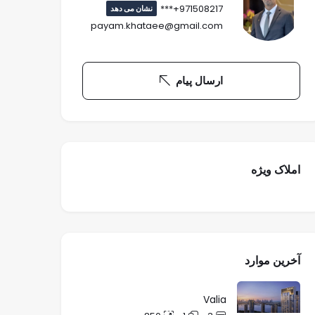
971508217+***
نشان می دهد
payam.khataee@gmail.com
ارسال پیام
املاک ویژه
آخرین موارد
Valia