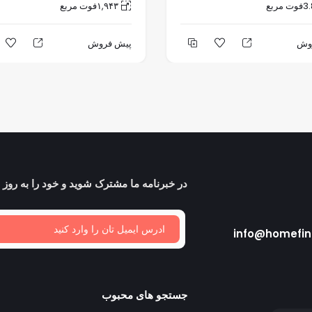
3
فوت مربع
۱,۹۴۳
فوت مربع
وش
پیش فروش
در خبرنامه ما مشترک شوید و خود را به روز ن
info@homefin
جستجو های محبوب