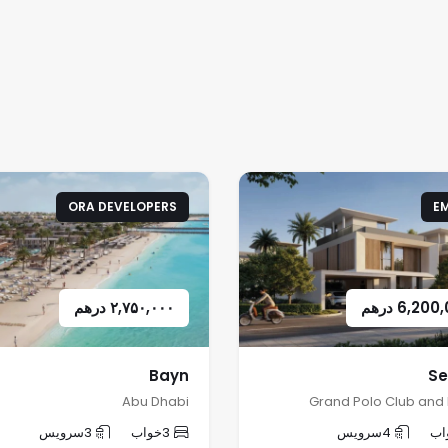
ن را با مناظر طبیعی زیبا ترکیب می‌کند. موقعیت استراتژیک این
یخ محمد بن زاید و الخیل، امکان دسترسی سریع به جاذبه‌های مهم
امکانات رفاهی متنوع از جمله مدارس برتر، مراکز خرید مدرن و
مراکز بهداشتی پیشرفته بهره‌مند شوند. ویلاهای Autograph Collection در داماک هیلز، برای خریدارانی که به دنبال
د.
ORA DEVELOPERS
E
6,200
درهم
۲,۷۵۰,۰۰۰
درهم
Bayn
Se
Abu Dhabi
Grand Polo Club and 
اب
4
سرویس
3
خواب
3
سرویس