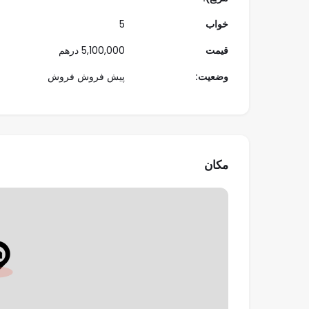
نوع
خواب
5
قیمت
5,100,000
درهم
خواب
وضعیت:
پیش فروش
فروش
ویژگی‌ها:
موقعیت مکانی عالی:
در داماک هیلز، جایی که آرامش
فضای سبز گسترده:
تنها ۵۰ ویلای منحصربه‌فرد با طراحی خاص و استفاده از مواد با کیفیت.
مکان
ویلاهای لوکس:
مجموعه‌ای از ویلاهای ۴ تا ۷ خوابه که نمادی از زندگی مدرن و مجلل هستند.
دسترسی آسان:
نزدیکی به جاده‌های شیخ محمد بن زاید و الخیل، با فاصله ۴۰ د
امکانات رفاهی:
دسترسی به باشگاه گلف بین‌المللی ت
فرصت سرمایه‌گذاری:
سرمایه‌گذاران به ارمغان می‌آورند.
ویژگی‌های اجتماعی:
فضاهای سبز وسیع و خیابان‌های 
می‌دهند.