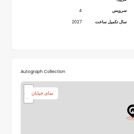
ویلاها:
سرویس
4
سال تکمیل ساخت
2027
4، 5، 6، 7
 و زندگی شهری در کنار هم قرار می‌گیرند.
Autograph Collection
قیقه‌ای از فرودگاه بین‌المللی دبی.
رامپ، سوپرمارکت‌ها، داروخانه‌ها و مدارس برجسته.
+
نمای خیابان
ویلاهای Autograph Collection با قیمت شروع ۵.۱ میلیون درهم، بازدهی بالایی را برای
−
الهام‌گرفته از لس‌آنجلس که سبک زندگی لوکسی را ارائه