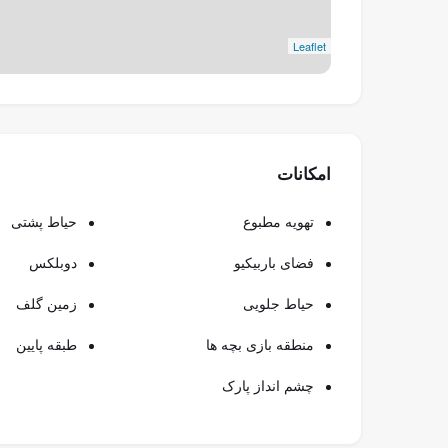
طرح پرداخت
Leaflet
۶۰٪ در طول ساخت
امکانات
۴۰٪ هنگام تحویل
تهویه مطبوع
حیاط پشتی
شروع قیمت: از ۵.۱ میلی
فضای باربیکیو
دوبلکس
حیاط جلویی
زمین گلف
زمان تح
منطقه بازی بچه ها
طبقه پایین
چشم انداز پارک
موقعیت