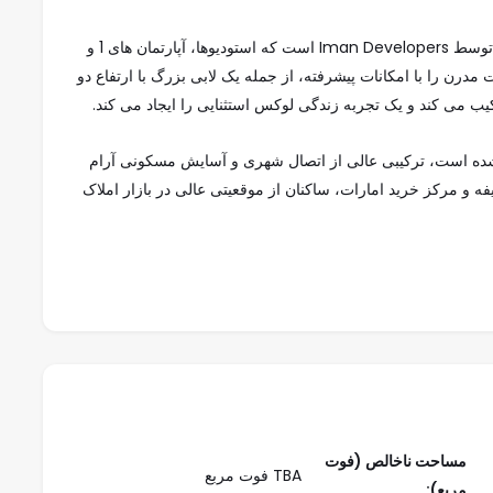
Oxford Terraces 2 at JVC یک مجتمع مسکونی ممتاز توسط Iman Developers است که استودیوها، آپارتمان های 1 و
 مدرن را با امکانات پیشرفته، از جمله یک لابی بزرگ با ارتفاع دو
یب می کند و یک تجربه زندگی لوکس استثنایی را ایجاد می کند.
 در قلب دایره روستای جمیرا (JVC) واقع شده است، ترکیبی عالی از اتصال شهری و آسایش مسکونی آرام
فه و مرکز خرید امارات، ساکنان از موقعیتی عالی در بازار املاک
س می‌کند، در حالی که فضای داخلی نمایانگر نمای عالی،
 مرمری است. آشپزخانه های مدرن، مجهز به لوازم تکا، هم سبک
استخر بی نهایت روی پشت بام که برای زندگی در سبک استراحتگاه طراحی شده است، مناظر خیره کننده ای از JVC را
اقه مندان به سلامتی پاسخ می دهد. قسمت های نشستن غرق شده
د.
مساحت ناخالص (فوت
TBA فوت مربع
مربع):