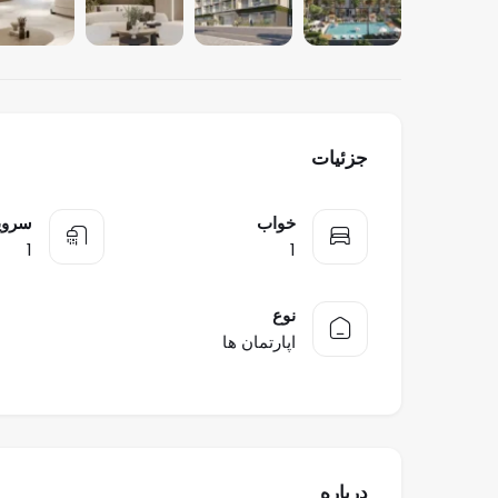
جزئیات
خواب
سرو
1
1
نوع
اپارتمان ها
درباره