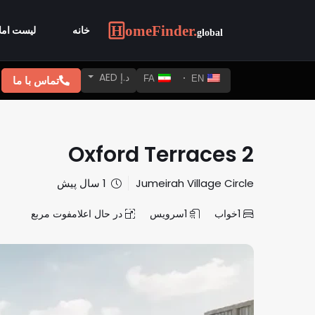
خانه
لیست امل
د.إ AED
تماس با ما
FA
EN
Oxford Terraces 2
Jumeirah Village Circle
1 سال پیش
1
خواب
1
سرویس
در حال اعلام
فوت مربع