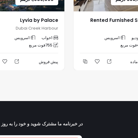
Lyvia by Palace
Rented Furnished S
Dubai Creek Harbour
دیو
1
سرویس
1
خواب
1
سرویس
فوت مربع
755
فوت مربع
اده
پیش فروش
در خبرنامه ما مشترک شوید و خود را به روز ن