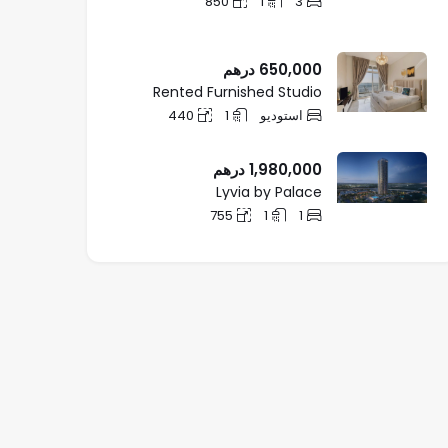
850
1
3
650,000
درهم
Rented Furnished Studio
استودیو
1
440
1,980,000
درهم
Lyvia by Palace
755
1
1