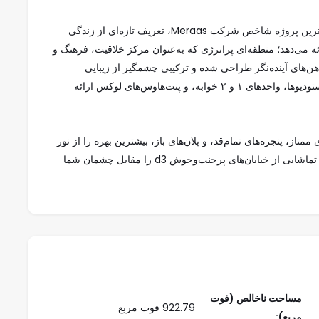
ATELIS، جدیدترین پروژه شاخص شرکت Meraas، تعریف تازه‌ای از زندگی
وکس را در قلب دبی دیزاین دیستریکت (d3) ارائه می‌دهد؛ منطقه‌ای پرانرژی که به‌عنوان مرکز خلاقیت، فرهنگ و
ن‌های آینده‌نگر طراحی شده و ترکیبی چشمگیر از زیبایی
مسکونی و الهام هنری را در قالب مجموعه‌ای منتخب از استودیوها، واحدهای ۱ و ۲ خوابه، و پنت‌هاوس‌های لوکس ارائه
تاز، پنجره‌های تمام‌قد، و پلان‌های باز، بیشترین بهره را از نور
طبیعی و فضای داخلی ببرد. همچنین چشم‌اندازهایی زنده و تماشایی از خیابان‌های پرجنب‌وجوش d3 را مقابل چشمان شما
 این منطقه است.
یک سبک زندگی متفاوت است—ویژه‌ی خلاقان، کارآفرینان و
و محیطی طراحی‌محور بهره‌مند خواهند شد که زندگی روزمره را
ه نیز دسترسی سریع به داون‌تاون دبی، بیزنس بی و سایر نقاط
مساحت ناخالص (فوت
با پشتوانه‌ی برند معتبر Meraas—سازنده‌ی برخی از شاخص‌ترین مقاصد دبی—ATELIS فرصتی کم‌نظیر برای سرمایه‌گذاری
922.79 فوت مربع
مربع):