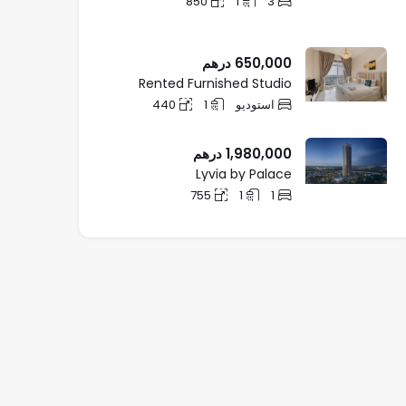
850
1
3
650,000
درهم
Rented Furnished Studio
استودیو
1
440
1,980,000
درهم
Lyvia by Palace
755
1
1