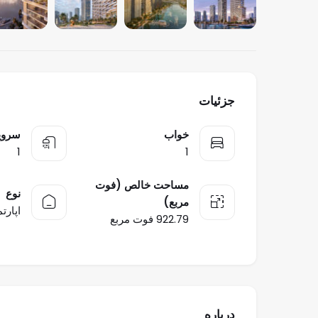
جزئیات
خواب
سرو
1
1
مساحت خالص (فوت
نوع
مربع)
اپارت
922.79 فوت مربع
درباره