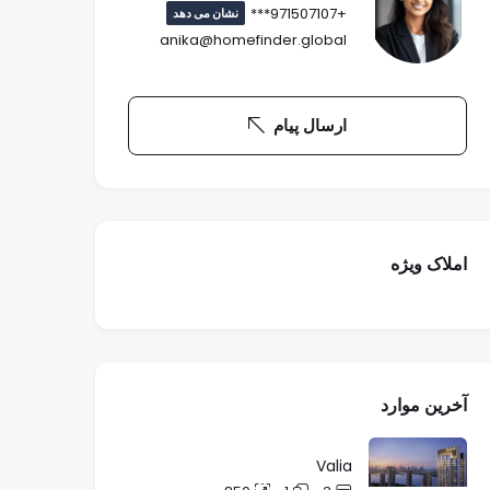
+971507107***
نشان می دهد
anika@homefinder.global
ارسال پیام
املاک ویژه
آخرین موارد
Valia