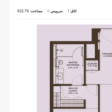
اتاق:
1
سرویس:
1
مساحت:
922.79