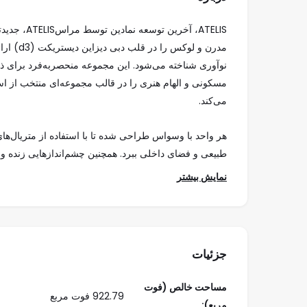
ATELIS، آخرین توسعه نمادین توسط
مراس
مدرن و ل
نوآوری شناخته می‌شود. این مجموعه منحصربه‌فرد برای ذه
می‌کند.
هر واحد با وسواس طراحی شده تا با استفاده از متریال‌های مم
قرار می‌دهد. معماری پروژه، بازتابی از روح سیال و خلاق
نمایش بیشتر
ATELIS فقط یک محل زندگی نیست، بلکه تجربه‌ای از 
شهرنشینان مدرن. ساکنان از امکانات ممتاز، فضای هنری 
به تجربه‌ای الهام‌بخش تبدیل می‌کند. موقعیت ممتاز پروژ
جزئیات
کلیدی شهر را تضمین می‌کند.
مساحت خالص (فوت
922.79 فوت مربع
مربع):