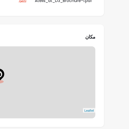
Atelis_at_D3_Brochure-1.pdf
دانلود
مکان
Leaflet