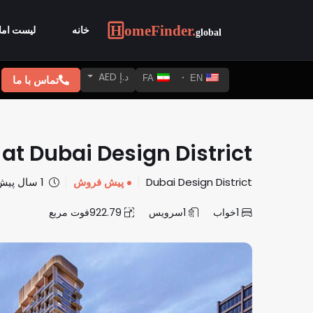
خانه
لیست امل
د.إ AED
تماس با ما
FA
EN
 at Dubai Design District
Dubai Design District
پیش فروش
1 سال پیش
1
خواب
1
سرویس
922.79
فوت مربع